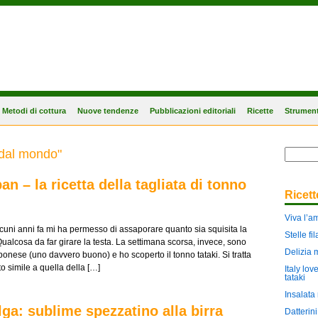
Metodi di cottura
Nuove tendenze
Pubblicazioni editoriali
Ricette
Strument
a dal mondo"
an – la ricetta della tagliata di tonno
Ricet
Viva l’a
alcuni anni fa mi ha permesso di assaporare quanto sia squisita la
Stelle f
 Qualcosa da far girare la testa. La settimana scorsa, invece, sono
Delizia 
ponese (uno davvero buono) e ho scoperto il tonno tataki. Si tratta
o simile a quella della […]
Italy lov
tataki
Insalata 
ga: sublime spezzatino alla birra
Datterin