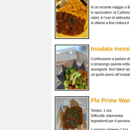
In un recente viaggio a B
lo spezzatino: la Carbona
odori, è l’uso di abbonda
si ottiene a fine cottura 
Insalata mess
Continuiamo a parlare di 
vi propongo questa volta 
avvolgenti. Non fatevi spa
un gusto pieno all’insal
Pla Priew Wan,
Tempo: 1 ora
Difficoltà: intermedia
Ingredienti per 4 persone
1 spigola (almeno 1 kg)