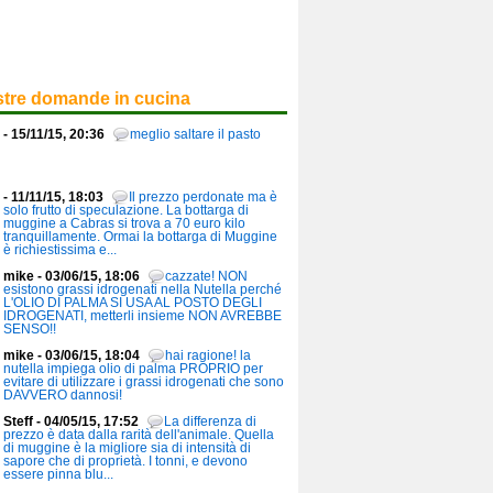
stre domande in cucina
- 15/11/15, 20:36
meglio saltare il pasto
- 11/11/15, 18:03
Il prezzo perdonate ma è
solo frutto di speculazione. La bottarga di
muggine a Cabras si trova a 70 euro kilo
tranquillamente. Ormai la bottarga di Muggine
è richiestissima e...
mike - 03/06/15, 18:06
cazzate! NON
esistono grassi idrogenati nella Nutella perché
L'OLIO DI PALMA SI USA AL POSTO DEGLI
IDROGENATI, metterli insieme NON AVREBBE
SENSO!!
mike - 03/06/15, 18:04
hai ragione! la
nutella impiega olio di palma PROPRIO per
evitare di utilizzare i grassi idrogenati che sono
DAVVERO dannosi!
Steff - 04/05/15, 17:52
La differenza di
prezzo è data dalla rarità dell'animale. Quella
di muggine è la migliore sia di intensità di
sapore che di proprietà. I tonni, e devono
essere pinna blu...