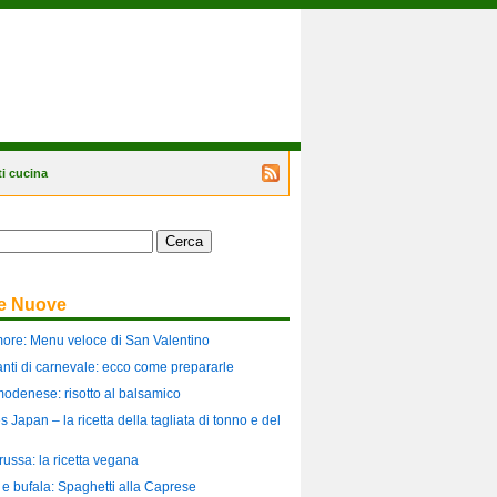
i cucina
Segui
il
blog
tramite
il
feed
RSS
te Nuove
more: Menu veloce di San Valentino
ilanti di carnevale: ecco come prepararle
modenese: risotto al balsamico
es Japan – la ricetta della tagliata di tonno e del
russa: la ricetta vegana
i e bufala: Spaghetti alla Caprese