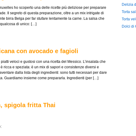
Delizia 
ruxelles ho scoperto una delle ricette più deliziose per preparare
Torta sal
de. Il segreto di questa preparazione, oltre a un mix intrigate di
nte birra Belga per far stufare lentamente la carne. La salsa che
Torta ve
è qualcosa di unico: […]
Dolci di
icana con avocado e fagioli
piatti veloci e gustosi con una ricetta del Messico. L’insalata che
è ricca e speziata: è un mix di sapori e consistenze diversi e
ventare dalla lista degli ingredienti: sono tutti necessari per dare
ata. Guardiamo insieme come prepararla. Ingredienti (per […]
 spigola fritta Thai
: