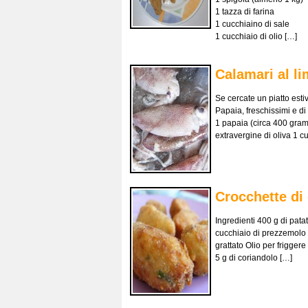
1 tazza di farina
1 cucchiaino di sale
1 cucchiaio di olio […]
Calamari al li
Se cercate un piatto est
Papaia, freschissimi e di
1 papaia (circa 400 gramm
extravergine di oliva 1 c
Crocchette di
Ingredienti 400 g di pata
cucchiaio di prezzemolo t
grattato Olio per frigger
5 g di coriandolo […]