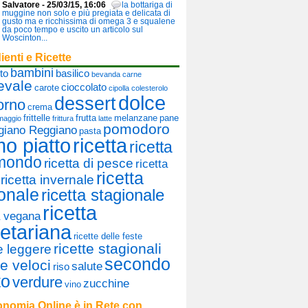
Salvatore - 25/03/15, 16:06
la bottariga di
muggine non solo e più pregiata e delicata di
gusto ma e ricchissima di omega 3 e squalene
da poco tempo e uscito un articolo sul
Woscinton...
ienti e Ricette
bambini
to
basilico
bevanda
carne
evale
cioccolato
carote
cipolla
colesterolo
dolce
dessert
orno
crema
frittelle
frutta
melanzane
pane
maggio
frittura
latte
pomodoro
giano Reggiano
pasta
mo piatto
ricetta
ricetta
 mondo
ricetta di pesce
ricetta
ricetta
ricetta invernale
onale
ricetta stagionale
ricetta
a vegana
etariana
ricette delle feste
ricette stagionali
te leggere
secondo
te veloci
salute
riso
to
verdure
zucchine
vino
nomia Online è in Rete con...