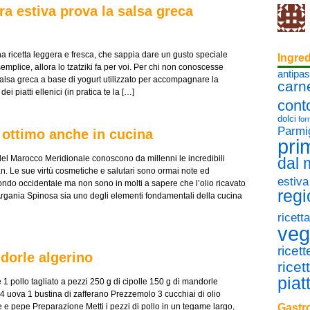
ra estiva prova la salsa greca
una ricetta leggera e fresca, che sappia dare un gusto speciale
Ingred
emplice, allora lo tzatziki fa per voi. Per chi non conoscesse
antipas
salsa greca a base di yogurt utilizzato per accompagnare la
carn
 piatti ellenici (in pratica te la […]
cont
dolci
for
Parmi
 ottimo anche in cucina
pri
el Marocco Meridionale conoscono da millenni le incredibili
dal
gan. Le sue virtù cosmetiche e salutari sono ormai note ed
estiva
do occidentale ma non sono in molti a sapere che l’olio ricavato
regi
 Argania Spinosa sia uno degli elementi fondamentali della cucina
ricett
veg
ricet
dorle algerino
ricet
piat
 1 pollo tagliato a pezzi 250 g di cipolle 150 g di mandorle
 4 uova 1 bustina di zafferano Prezzemolo 3 cucchiai di olio
e e pepe Preparazione Metti i pezzi di pollo in un tegame largo,
Gastro