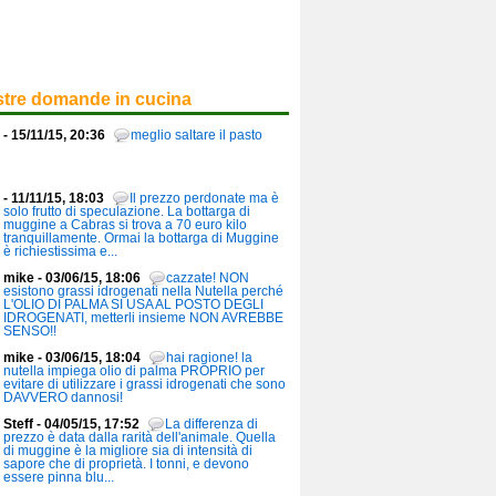
stre domande in cucina
- 15/11/15, 20:36
meglio saltare il pasto
- 11/11/15, 18:03
Il prezzo perdonate ma è
solo frutto di speculazione. La bottarga di
muggine a Cabras si trova a 70 euro kilo
tranquillamente. Ormai la bottarga di Muggine
è richiestissima e...
mike - 03/06/15, 18:06
cazzate! NON
esistono grassi idrogenati nella Nutella perché
L'OLIO DI PALMA SI USA AL POSTO DEGLI
IDROGENATI, metterli insieme NON AVREBBE
SENSO!!
mike - 03/06/15, 18:04
hai ragione! la
nutella impiega olio di palma PROPRIO per
evitare di utilizzare i grassi idrogenati che sono
DAVVERO dannosi!
Steff - 04/05/15, 17:52
La differenza di
prezzo è data dalla rarità dell'animale. Quella
di muggine è la migliore sia di intensità di
sapore che di proprietà. I tonni, e devono
essere pinna blu...