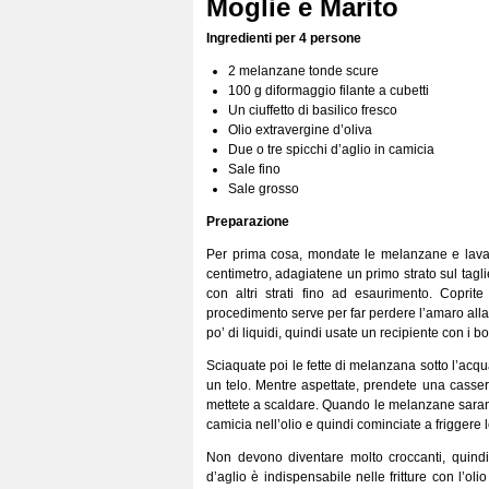
Moglie e Marito
Ingredienti per 4 persone
2 melanzane tonde scure
100 g diformaggio filante a cubetti
Un ciuffetto di basilico fresco
Olio extravergine d’oliva
Due o tre spicchi d’aglio in camicia
Sale fino
Sale grosso
Preparazione
Per prima cosa, mondate le melanzane e lavate
centimetro, adagiatene un primo strato sul tagli
con altri strati fino ad esaurimento. Coprit
procedimento serve per far perdere l’amaro all
po’ di liquidi, quindi usate un recipiente con i bo
Sciaquate poi le fette di melanzana sotto l’acqua 
un telo. Mentre aspettate, prendete una casseru
mettete a scaldare. Quando le melanzane saranno
camicia nell’olio e quindi cominciate a friggere 
Non devono diventare molto croccanti, quindi 
d’aglio è indispensabile nelle fritture con l’olio