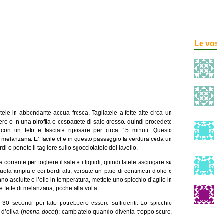
Le vo
le in abbondante acqua fresca. Tagliatele a fette alte circa un
ere o in una pirofila e cospagete di sale grosso, quindi procedete
e con un telo e lasciate riposare per circa 15 minuti. Questo
a melanzana. E’ facile che in questo passaggio la verdura ceda un
rdi o ponete il tagliere sullo sgocciolatoio del lavello.
corrente per togliere il sale e i liquidi, quindi fatele asciugare su
ola ampia e coi bordi alti, versate un paio di centimetri d’olio e
 asciutte e l’olio in temperatura, mettete uno spicchio d’aglio in
le fette di melanzana, poche alla volta.
30 secondi per lato potrebbero essere sufficienti. Lo spicchio
 d’oliva (
nonna docet
): cambiatelo quando diventa troppo scuro.