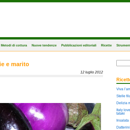
Metodi di cottura
Nuove tendenze
Pubblicazioni editoriali
Ricette
Strument
ie e marito
12 luglio 2012
Ricet
Viva l’a
Stelle f
Delizia 
Italy lov
tataki
Insalata 
Datterin