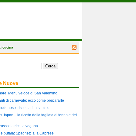
i cucina
Segui
il
blog
tramite
il
feed
RSS
te Nuove
more: Menu veloce di San Valentino
ilanti di carnevale: ecco come prepararle
modenese: risotto al balsamico
es Japan – la ricetta della tagliata di tonno e del
russa: la ricetta vegana
i e bufala: Spaghetti alla Caprese