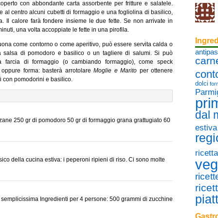
perto con abbondante carta assorbente per fritture e salatele.
e al centro alcuni cubetti di formaggio e una fogliolina di basilico,
. Il calore farà fondere insieme le due fette. Se non arrivate in
minuti, una volta accoppiate le fette in una pirofila.
Ingred
 Buona come contorno o come aperitivo, può essere servita calda o
antipas
salsa di pomodoro e basilico o un tagliere di salumi. Si può
carn
la farcia di formaggio (o cambiando formaggio), come speck
, oppure forma: basterà arrotolare
Moglie e Marito
per ottenere
cont
oli con pomodorini e basilico.
dolci
for
Parmi
pri
dal
zane 250 gr di pomodoro 50 gr di formaggio grana grattugiato 60
estiva
regi
ricett
co della cucina estiva: i peperoni ripieni di riso. Ci sono molte
veg
ricet
ricet
piat
a semplicissima Ingredienti per 4 persone: 500 grammi di zucchine
Gastro