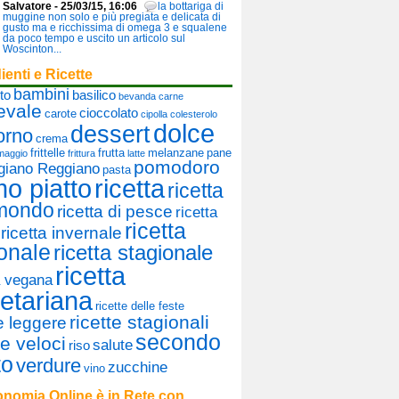
Salvatore - 25/03/15, 16:06
la bottariga di
muggine non solo e più pregiata e delicata di
gusto ma e ricchissima di omega 3 e squalene
da poco tempo e uscito un articolo sul
Woscinton...
ienti e Ricette
bambini
to
basilico
bevanda
carne
evale
cioccolato
carote
cipolla
colesterolo
dolce
dessert
orno
crema
frittelle
frutta
melanzane
pane
maggio
frittura
latte
pomodoro
giano Reggiano
pasta
mo piatto
ricetta
ricetta
 mondo
ricetta di pesce
ricetta
ricetta
ricetta invernale
onale
ricetta stagionale
ricetta
a vegana
etariana
ricette delle feste
ricette stagionali
te leggere
secondo
te veloci
salute
riso
to
verdure
zucchine
vino
nomia Online è in Rete con...