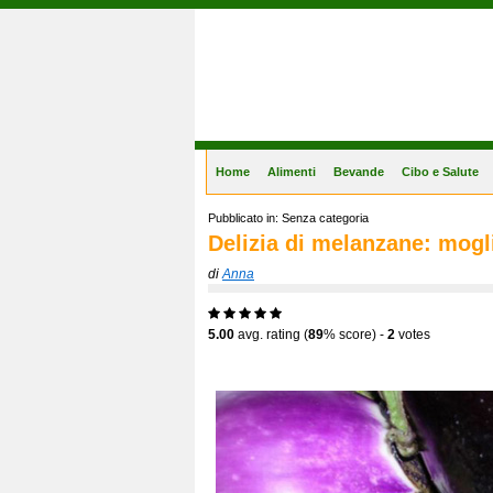
Gastronomia Online
Home
Alimenti
Bevande
Cibo e Salute
Pubblicato in: Senza categoria
Delizia di melanzane: mogl
di
Anna
5.00
avg. rating (
89
% score) -
2
votes