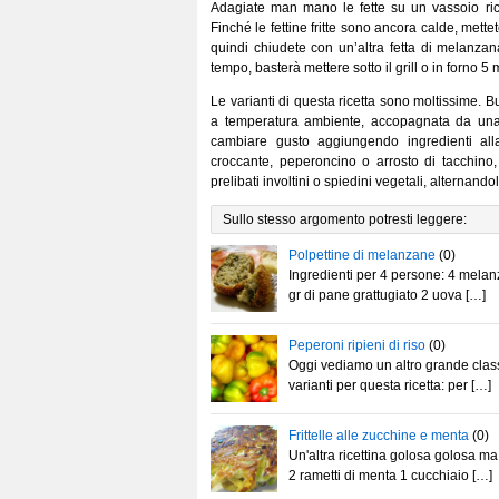
Adagiate man mano le fette su un vassoio rico
Finché le fettine fritte sono ancora calde, mettet
quindi chiudete con un’altra fetta di melanzana
tempo, basterà mettere sotto il grill o in forno 5 
Le varianti di questa ricetta sono moltissime.
a temperatura ambiente, accopagnata da una 
cambiare gusto aggiungendo ingredienti al
croccante, peperoncino o arrosto di tacchino
prelibati involtini o spiedini vegetali, alternand
Sullo stesso argomento potresti leggere:
Polpettine di melanzane
(0)
Ingredienti per 4 persone: 4 melan
gr di pane grattugiato 2 uova […]
Peperoni ripieni di riso
(0)
Oggi vediamo un altro grande classi
varianti per questa ricetta: per […]
Frittelle alle zucchine e menta
(0)
Un'altra ricettina golosa golosa m
2 rametti di menta 1 cucchiaio […]