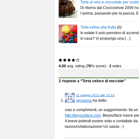
Torta al vino e cioccolato per scald
Di ritorno dal Cioccoshow 2009 non
l’anima, passando per la pancia. E
Torta estiva alla frutta
(0)
In estate il solo pensiero di accend
in casa? Vi propongo una […]
4.00
avg. rating (
76
% score) -
2
votes
2 risposte a “Torta veloce di nocciole”
11 maggio 2012 alle 15:13
giovanna
ha detto:
ciao e complimenti, un suggerimento: fai un v
http://beyourface.com
. Beyourface nasce per
A breve potresti essere visto e contattato da c
lavoro/collaborazione! Un saluto :-)