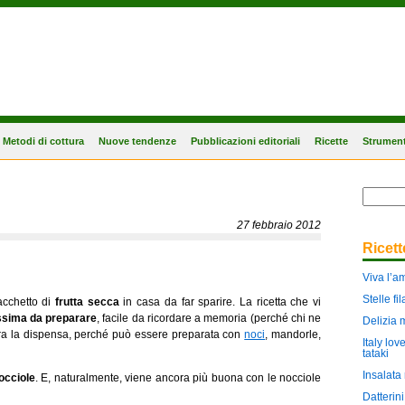
Metodi di cottura
Nuove tendenze
Pubblicazioni editoriali
Ricette
Strument
27 febbraio 2012
Ricet
Viva l’a
Stelle f
acchetto di
frutta secca
in casa da far sparire. La ricetta che vi
ssima da preparare
, facile da ricordare a memoria (perché chi ne
Delizia 
bera la dispensa, perché può essere preparata con
noci
, mandorle,
Italy lov
tataki
Insalata 
occiole
. E, naturalmente, viene ancora più buona con le nocciole
Datterin