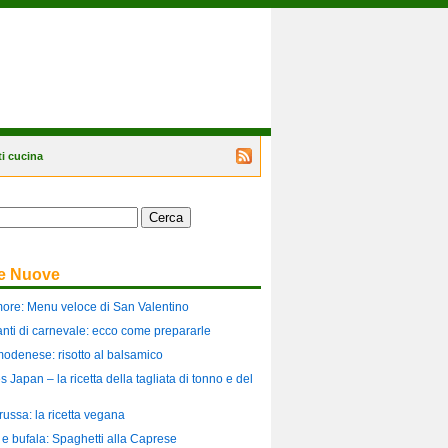
i cucina
Segui
il
blog
tramite
il
feed
RSS
te Nuove
more: Menu veloce di San Valentino
ilanti di carnevale: ecco come prepararle
modenese: risotto al balsamico
es Japan – la ricetta della tagliata di tonno e del
russa: la ricetta vegana
i e bufala: Spaghetti alla Caprese