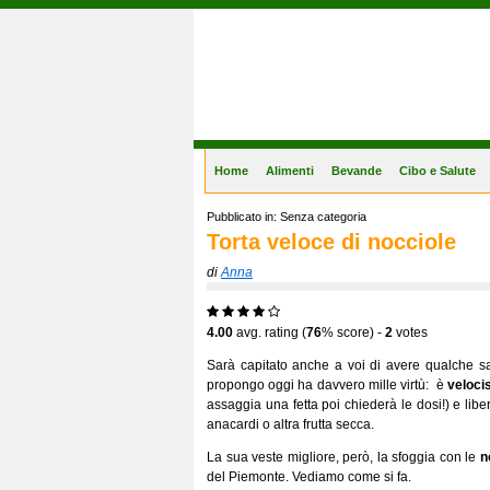
Gastronomia Online
Home
Alimenti
Bevande
Cibo e Salute
Pubblicato in: Senza categoria
Torta veloce di nocciole
di
Anna
4.00
avg. rating (
76
% score) -
2
votes
Sarà capitato anche a voi di avere qualche s
propongo oggi ha davvero mille virtù: è
veloci
assaggia una fetta poi chiederà le dosi!) e li
anacardi o altra frutta secca.
La sua veste migliore, però, la sfoggia con le
n
del Piemonte. Vediamo come si fa.