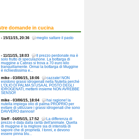
stre domande in cucina
- 15/11/15, 20:36
meglio saltare il pasto
- 11/11/15, 18:03
Il prezzo perdonate ma è
solo frutto di speculazione. La bottarga di
muggine a Cabras si trova a 70 euro kilo
tranquillamente. Ormai la bottarga di Muggine
è richiestissima e...
mike - 03/06/15, 18:06
cazzate! NON
esistono grassi idrogenati nella Nutella perché
L'OLIO DI PALMA SI USA AL POSTO DEGLI
IDROGENATI, metterli insieme NON AVREBBE
SENSO!!
mike - 03/06/15, 18:04
hai ragione! la
nutella impiega olio di palma PROPRIO per
evitare di utilizzare i grassi idrogenati che sono
DAVVERO dannosi!
Steff - 04/05/15, 17:52
La differenza di
prezzo è data dalla rarità dell'animale. Quella
di muggine è la migliore sia di intensità di
sapore che di proprietà. I tonni, e devono
essere pinna blu...