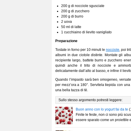
200 g di nocciole sgusciate
200 g di zucchero
200 g di burro
2 uova
50 ml di latte
1 cucchiaino di lievito vanigliato
Preparazione
Tostate in forno per 10 minuti le
nocciole
, poi tr
albumi in due ciotole distinte. Montate gli alb
recipiente largo, battete burro e zucchero en
quindi anche il trito di nocciole e ammorb
delicatamente dall’alto al basso, e infine il lievit
Quando l’impasto sarà ben omogeneo, versatelo
per mezz’ora a 180°. Servitela tiepida con una
una bella tazza di tè.
Sullo stesso argomento potresti leggere:
Buon anno con lo yogurt fai da te
(
Finite le feste, non ci sono più scu
essere sparato come un proiettile 