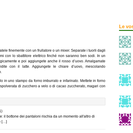
Le vo
itatele finemente con un frullatore o un mixer. Separate i tuorli dagli
umi con lo sbattitore elettrico finché non saranno ben sodi. In un
ergicamente e poi aggiungete anche il rosso d’uovo. Amalgamate
idite con il latte. Aggiungete le chiare d’uovo, mescolando
o.
 in uno stampo da forno imburrato e infarinato. Mettete in forno
 spolverata di zucchero a velo o di cacao zuccherato, magari con
1)
se: il bottone dei pantaloni rischia da un momento all'altro di
e […]