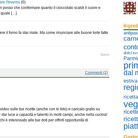
are l'Inverno
(0)
 posso che confermare quanto il cioccolato scaldi il cuore e
 quale […]
Ingred
antipas
ere il forno fa star male. Ma come rinunciare alle buone torte fatte
carn
cont
dolci
for
Sovrn
Parmi
pri
dal
Commenti (2)
estiva
regi
ricett
veg
ideo sulle tue ricette (anche con le foto) e caricalo gratis su
ricet
 dar luce a capacità e talento in molti campi, anche nella cucina!
ricet
hi è interessato alle tue doti per offrirti opportunità di
piat
Gastro