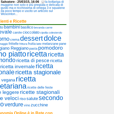
Salvatore - 25/03/15, 16:06
la bottariga di
muggine non solo e più pregiata e delicata di
gusto ma e ricchissima di omega 3 e squalene
da poco tempo e uscito un articolo sul
Woscinton...
ienti e Ricette
bambini
to
basilico
bevanda
carne
evale
cioccolato
carote
cipolla
colesterolo
dolce
dessert
orno
crema
frittelle
frutta
melanzane
pane
maggio
frittura
latte
pomodoro
giano Reggiano
pasta
mo piatto
ricetta
ricetta
 mondo
ricetta di pesce
ricetta
ricetta
ricetta invernale
onale
ricetta stagionale
ricetta
a vegana
etariana
ricette delle feste
ricette stagionali
te leggere
secondo
te veloci
salute
riso
to
verdure
zucchine
vino
nomia Online è in Rete con...