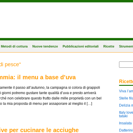
Metodi di cottura
Nuove tendenze
Pubblicazioni editoriali
Ricette
Strument
 di pesce"
mmia: il menu a base d’uva
Ricet
tamente il passo all’autunno, la campagna si colora di grappoli
Viva l’a
ti giorni potremo gustare tante qualità d’uva e presto arriverà
rché non celebrare questo frutto dalle mille proprietà con un bel
Stelle f
 la mia proposta di menu per assaporare al meglio il […]
Delizia 
Italy lov
tataki
Insalata 
tive per cucinare le acciughe
Datterin