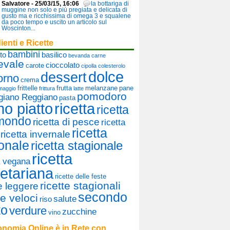
Salvatore - 25/03/15, 16:06
la bottariga di
muggine non solo e più pregiata e delicata di
gusto ma e ricchissima di omega 3 e squalene
da poco tempo e uscito un articolo sul
Woscinton...
ienti e Ricette
bambini
to
basilico
bevanda
carne
evale
cioccolato
carote
cipolla
colesterolo
dolce
dessert
orno
crema
frittelle
frutta
melanzane
pane
maggio
frittura
latte
pomodoro
giano Reggiano
pasta
mo piatto
ricetta
ricetta
 mondo
ricetta di pesce
ricetta
ricetta
ricetta invernale
onale
ricetta stagionale
ricetta
a vegana
etariana
ricette delle feste
ricette stagionali
te leggere
secondo
te veloci
salute
riso
to
verdure
zucchine
vino
nomia Online è in Rete con...