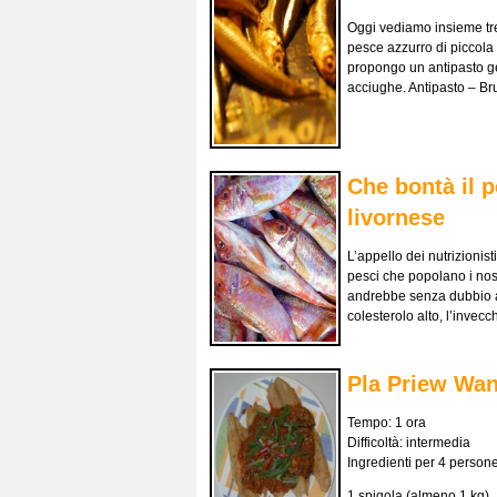
Oggi vediamo insieme tre
pesce azzurro di piccola t
propongo un antipasto ge
acciughe. Antipasto – Br
Che bontà il p
livornese
L’appello dei nutrizionis
pesci che popolano i nost
andrebbe senza dubbio aum
colesterolo alto, l’invec
Pla Priew Wan,
Tempo: 1 ora
Difficoltà: intermedia
Ingredienti per 4 persone
1 spigola (almeno 1 kg)