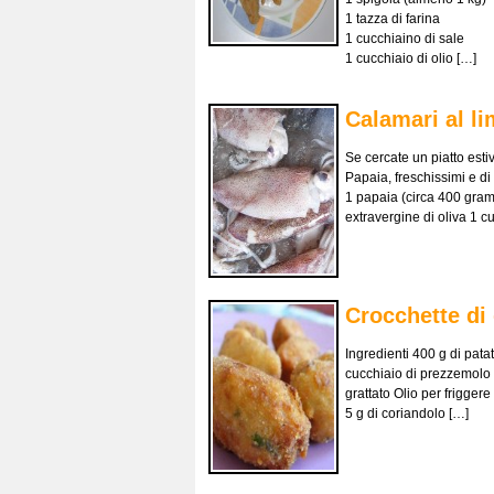
1 tazza di farina
1 cucchiaino di sale
1 cucchiaio di olio […]
Calamari al li
Se cercate un piatto est
Papaia, freschissimi e di
1 papaia (circa 400 gramm
extravergine di oliva 1 c
Crocchette di
Ingredienti 400 g di pata
cucchiaio di prezzemolo t
grattato Olio per frigger
5 g di coriandolo […]