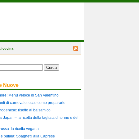
i cucina
Segui
il
blog
tramite
il
feed
RSS
te Nuove
more: Menu veloce di San Valentino
ilanti di carnevale: ecco come prepararle
modenese: risotto al balsamico
es Japan – la ricetta della tagliata di tonno e del
russa: la ricetta vegana
i e bufala: Spaghetti alla Caprese