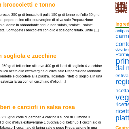
 broccoletti e tonno
erecce 350 gr di broccoletti puliti 150 gr di tonno sott’olio 50 gr di
mo, peperoncino olio extravergine di oliva sale Preparazione
Ingred
to al dente in abbondante acqua non salata, scolateli, salate
ta. Soffriggete i broccoletti con olio e scalogno tritato. Unite […]
antipas
carn
cont
dolci
for
Parmi
n sogliola e zucchine
pri
250 gr di fettuccine all’uovo 400 gr di filetti di sogliola 4 zucchine
dal
silico aceto olio extravergine di oliva sale Preparazione Mondate
estiva
rondelle e cuocetele alla piastra. Rosolate i filetti di sogliola in una
regi
astanza larga con un cucchiaio d’olio. […]
ricett
veg
ricet
beri e carciofi in salsa rosa
ricet
piat
 250 gr di code di gamberi 4 carciofi il succo di 1 limone 3
 di olio d’oliva extravergine 1 cucchiaio di ketchup 1 cucchiaio di
Tabasco 1 cucchiaio di farina sale e pepe Preparazione In una
Gastro