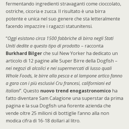
fermentando ingredienti stravaganti come cioccolato,
ostriche, cicoria e zucca. Il risultato è una birra
potente e unica nel suo genere che sta letteralmente
facendo impazzire i ragazzi statunitensi.
“
Oggi esistono circa 1500 fabbriche di birra negli Stati
Uniti dedite a questo tipo di prodotto
– racconta
Burkhard Bilger
che sul New Yorker ha dedicato un
articolo di 12 pagine alle Super Birre della Dogfish –
nei negozi di alcolici e nei supermercati di lusso quali
Whole Foods, le birre alla pesca e al lampone artico fanno
a gara con i più esclusivi Cru francesi, californiani ed
italiani
”. Questo
nuovo trend enogastronomico
ha
fatto diventare Sam Calagione una superstar da prima
pagina e la sua Dogfish una fiorente azienda che
vende oltre 25 milioni di bottiglie l’anno alla non
modica cifra di 16-18 dollari al litro.