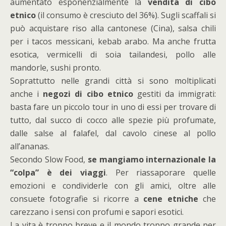
aumentato esponenzialmente la
vendita di cibo
etnico
(il consumo è cresciuto del 36%). Sugli scaffali si
può acquistare riso alla cantonese (Cina), salsa chili
per i tacos messicani, kebab arabo. Ma anche frutta
esotica, vermicelli di soia tailandesi, pollo alle
mandorle, sushi pronto.
Soprattutto nelle grandi città si sono moltiplicati
anche i
negozi di cibo etnico
gestiti da immigrati:
basta fare un piccolo tour in uno di essi per trovare di
tutto, dal succo di cocco alle spezie più profumate,
dalle salse al falafel, dal cavolo cinese al pollo
all’ananas.
Secondo Slow Food,
se mangiamo internazionale la
“colpa” è dei viaggi
. Per riassaporare quelle
emozioni e condividerle con gli amici, oltre alle
consuete fotografie si ricorre a
cene etniche
che
carezzano i sensi con profumi e sapori esotici.
La vita è troppo breve e il mondo troppo grande per