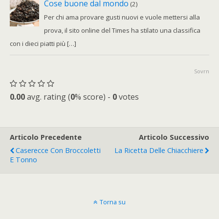
Cose buone dal mondo
(2)
Per chi ama provare gusti nuovi e vuole mettersi alla
prova, il sito online del Times ha stilato una classifica
con i dieci piatti più […]
Sovrn
0.00
avg. rating (
0
% score) -
0
votes
Articolo Precedente
Articolo Successivo
Caserecce Con Broccoletti
La Ricetta Delle Chiacchiere
E Tonno
Torna su