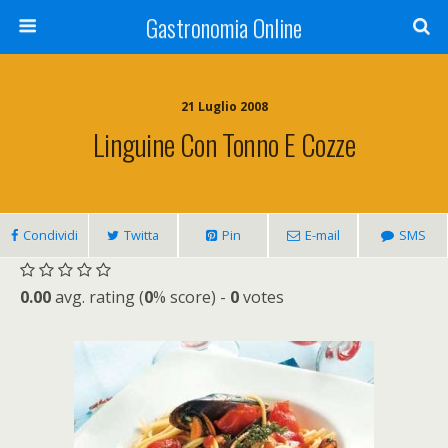
Gastronomia Online
21 Luglio 2008
Linguine Con Tonno E Cozze
Condividi
Twitta
Pin
E-mail
SMS
0.00
avg. rating (
0
% score) -
0
votes