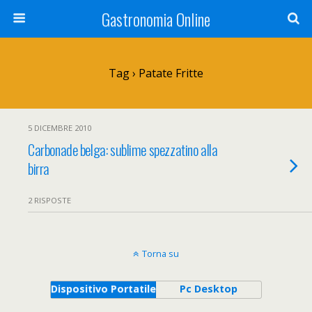
Gastronomia Online
Tag › Patate Fritte
5 DICEMBRE 2010
Carbonade belga: sublime spezzatino alla
birra
2 RISPOSTE
Torna su
Dispositivo Portatile
Pc Desktop