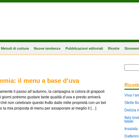
Metodi di cottura
Nuove tendenze
Pubblicazioni editoriali
Ricette
Strument
mmia: il menu a base d’uva
Ricet
tamente il passo all’autunno, la campagna si colora di grappoli
Viva l’a
ti giorni potremo gustare tante qualità d’uva e presto arriverà
rché non celebrare questo frutto dalle mille proprietà con un bel
Stelle f
 la mia proposta di menu per assaporare al meglio il […]
Delizia 
Italy lov
tataki
Insalata 
Datterin