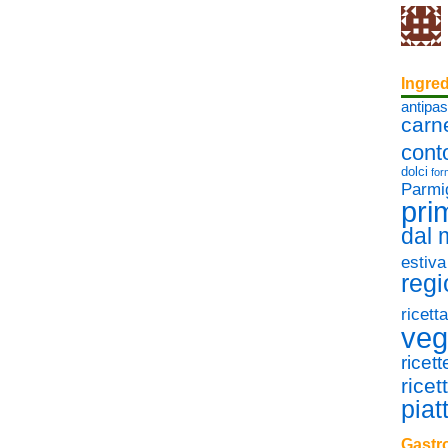
Ingred
antipas
carn
cont
dolci
for
Parmi
pri
dal
estiva
regi
ricett
veg
ricet
ricet
piat
Gastro