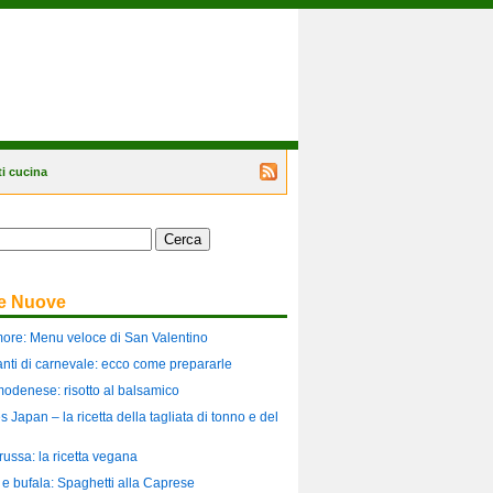
i cucina
Segui
il
blog
tramite
il
feed
RSS
te Nuove
more: Menu veloce di San Valentino
ilanti di carnevale: ecco come prepararle
modenese: risotto al balsamico
es Japan – la ricetta della tagliata di tonno e del
russa: la ricetta vegana
i e bufala: Spaghetti alla Caprese