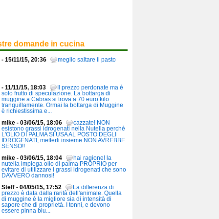
stre domande in cucina
- 15/11/15, 20:36
meglio saltare il pasto
- 11/11/15, 18:03
Il prezzo perdonate ma è
solo frutto di speculazione. La bottarga di
muggine a Cabras si trova a 70 euro kilo
tranquillamente. Ormai la bottarga di Muggine
è richiestissima e...
mike - 03/06/15, 18:06
cazzate! NON
esistono grassi idrogenati nella Nutella perché
L'OLIO DI PALMA SI USA AL POSTO DEGLI
IDROGENATI, metterli insieme NON AVREBBE
SENSO!!
mike - 03/06/15, 18:04
hai ragione! la
nutella impiega olio di palma PROPRIO per
evitare di utilizzare i grassi idrogenati che sono
DAVVERO dannosi!
Steff - 04/05/15, 17:52
La differenza di
prezzo è data dalla rarità dell'animale. Quella
di muggine è la migliore sia di intensità di
sapore che di proprietà. I tonni, e devono
essere pinna blu...