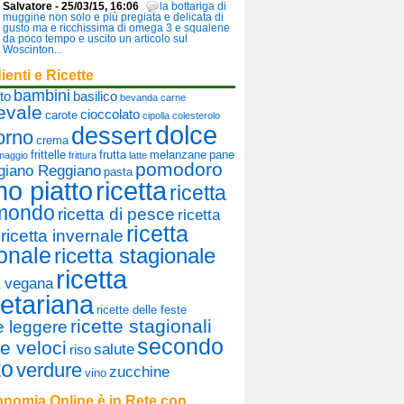
Salvatore - 25/03/15, 16:06
la bottariga di
muggine non solo e più pregiata e delicata di
gusto ma e ricchissima di omega 3 e squalene
da poco tempo e uscito un articolo sul
Woscinton...
ienti e Ricette
bambini
to
basilico
bevanda
carne
evale
cioccolato
carote
cipolla
colesterolo
dolce
dessert
orno
crema
frittelle
frutta
melanzane
pane
maggio
frittura
latte
pomodoro
giano Reggiano
pasta
mo piatto
ricetta
ricetta
 mondo
ricetta di pesce
ricetta
ricetta
ricetta invernale
onale
ricetta stagionale
ricetta
a vegana
etariana
ricette delle feste
ricette stagionali
te leggere
secondo
te veloci
salute
riso
to
verdure
zucchine
vino
nomia Online è in Rete con...