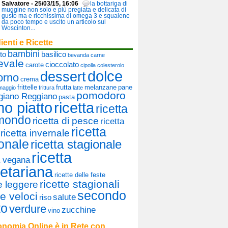
Salvatore - 25/03/15, 16:06
la bottariga di
muggine non solo e più pregiata e delicata di
gusto ma e ricchissima di omega 3 e squalene
da poco tempo e uscito un articolo sul
Woscinton...
ienti e Ricette
bambini
to
basilico
bevanda
carne
evale
cioccolato
carote
cipolla
colesterolo
dolce
dessert
orno
crema
frittelle
frutta
melanzane
pane
maggio
frittura
latte
pomodoro
giano Reggiano
pasta
mo piatto
ricetta
ricetta
 mondo
ricetta di pesce
ricetta
ricetta
ricetta invernale
onale
ricetta stagionale
ricetta
a vegana
etariana
ricette delle feste
ricette stagionali
te leggere
secondo
te veloci
salute
riso
to
verdure
zucchine
vino
nomia Online è in Rete con...