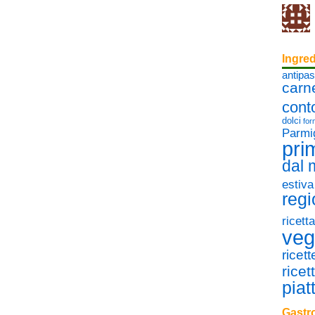
Ingred
antipas
carn
cont
dolci
for
Parmi
pri
dal
estiva
regi
ricett
veg
ricet
ricet
piat
Gastro