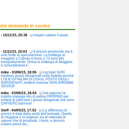
stre domande in cucina
- 15/11/15, 20:36
meglio saltare il pasto
- 11/11/15, 18:03
Il prezzo perdonate ma è
solo frutto di speculazione. La bottarga di
muggine a Cabras si trova a 70 euro kilo
tranquillamente. Ormai la bottarga di Muggine
è richiestissima e...
mike - 03/06/15, 18:06
cazzate! NON
esistono grassi idrogenati nella Nutella perché
L'OLIO DI PALMA SI USA AL POSTO DEGLI
IDROGENATI, metterli insieme NON AVREBBE
SENSO!!
mike - 03/06/15, 18:04
hai ragione! la
nutella impiega olio di palma PROPRIO per
evitare di utilizzare i grassi idrogenati che sono
DAVVERO dannosi!
Steff - 04/05/15, 17:52
La differenza di
prezzo è data dalla rarità dell'animale. Quella
di muggine è la migliore sia di intensità di
sapore che di proprietà. I tonni, e devono
essere pinna blu...