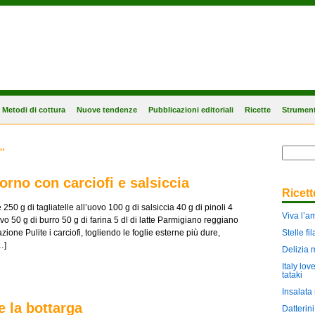
Metodi di cottura
Nuove tendenze
Pubblicazioni editoriali
Ricette
Strument
"
forno con carciofi e salsiccia
Ricet
250 g di tagliatelle all’uovo 100 g di salsiccia 40 g di pinoli 4
Viva l’a
vo 50 g di burro 50 g di farina 5 dl di latte Parmigiano reggiano
ione Pulite i carciofi, togliendo le foglie esterne più dure,
Stelle f
…]
Delizia 
Italy lov
tataki
Insalata 
 la bottarga
Datterin