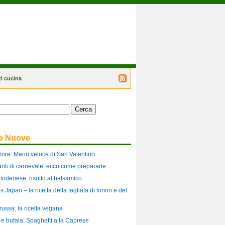
i cucina
Segui
il
blog
tramite
il
feed
RSS
te Nuove
more: Menu veloce di San Valentino
ilanti di carnevale: ecco come prepararle
modenese: risotto al balsamico
es Japan – la ricetta della tagliata di tonno e del
russa: la ricetta vegana
i e bufala: Spaghetti alla Caprese