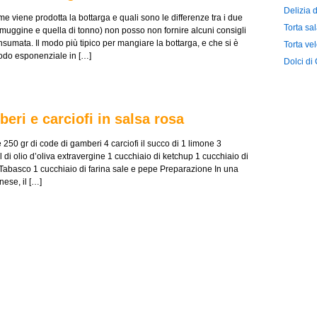
Delizia 
 viene prodotta la bottarga e quali sono le differenze tra i due
Torta sal
di muggine e quella di tonno) non posso non fornire alcuni consigli
umata. Il modo più tipico per mangiare la bottarga, e che si è
Torta ve
odo esponenziale in […]
Dolci di
beri e carciofi in salsa rosa
 250 gr di code di gamberi 4 carciofi il succo di 1 limone 3
 di olio d’oliva extravergine 1 cucchiaio di ketchup 1 cucchiaio di
Tabasco 1 cucchiaio di farina sale e pepe Preparazione In una
nese, il […]